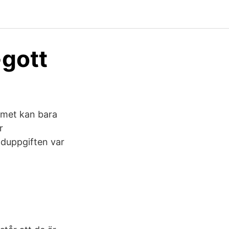
-gott
mmet kan bara
r
lduppgiften var