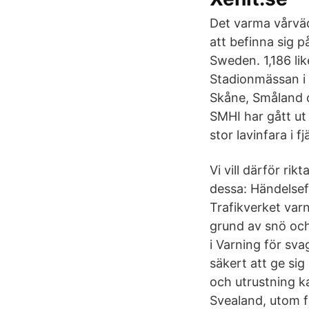
Det varma vårväd
att befinna sig p
Sweden. 1,186 lik
Stadionmässan i 
Skåne, Småland 
SMHI har gått ut 
stor lavinfara i f
Vi vill därför ri
dessa: Händelsefö
Trafikverket varn
grund av snö och 
i Varning för sv
säkert att ge sig
och utrustning k
Svealand, utom fö