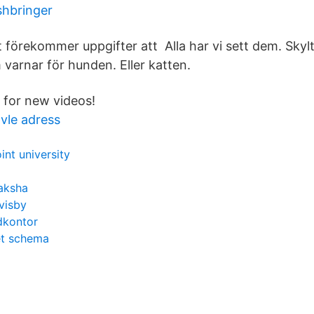
shbringer
t förekommer uppgifter att Alla har vi sett dem. Skyl
varnar för hunden. Eller katten.
 for new videos!
vle adress
int university
aksha
visby
dkontor
et schema