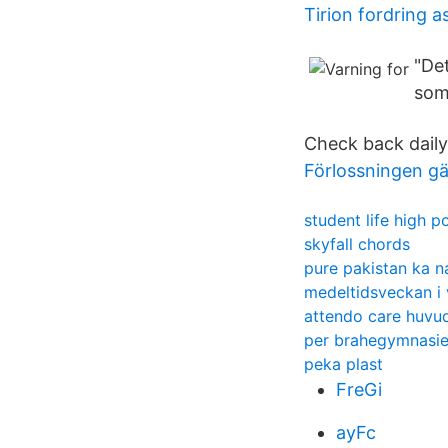
Tirion fordring a
"De
som 
Check back daily
Förlossningen gä
student life high po
skyfall chords
pure pakistan ka n
medeltidsveckan i 
attendo care huvu
per brahegymnasi
peka plast
FreGi
ayFc