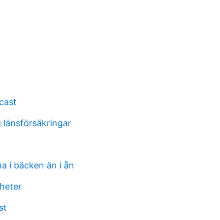
cast
 länsförsäkringar
a i bäcken än i ån
heter
st