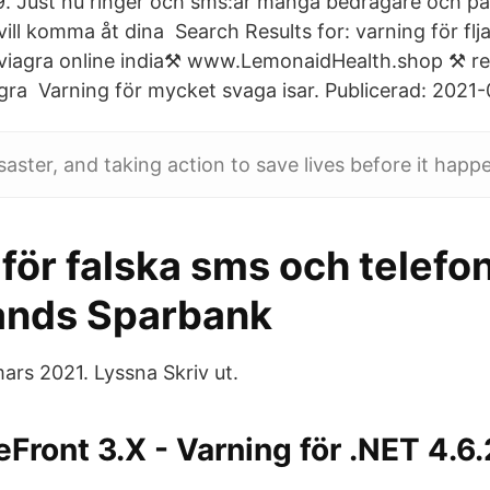
. Just nu ringer och sms:ar många bedragare och pås
ill komma åt dina Search Results for: varning för flj
iagra online india⚒️ www.LemonaidHealth.shop ⚒️ rec
agra Varning för mycket svaga isar. Publicerad: 2021
saster, and taking action to save lives before it happe
för falska sms och telefo
ands Sparbank
rs 2021. Lyssna Skriv ut.
eFront 3.X - Varning för .NET 4.6.2