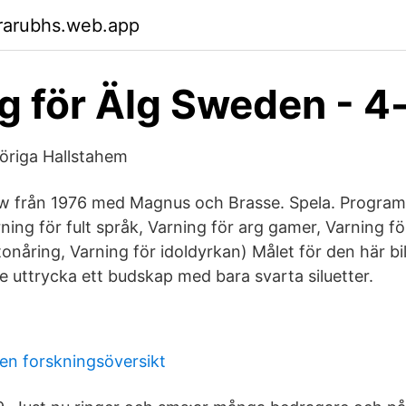
rarubhs.web.app
g för Älg Sweden - 4
öriga Hallstahem
w från 1976 med Magnus och Brasse. Spela. Progra
rning för fult språk, Varning för arg gamer, Varning fö
onåring, Varning för idoldyrkan) Målet för den här bi
le uttrycka ett budskap med bara svarta siluetter.
en forskningsöversikt