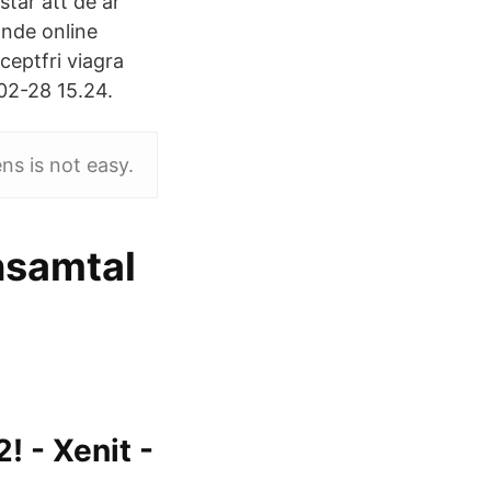
tår att de är
ande online
eptfri viagra
-02-28 15.24.
ns is not easy.
nsamtal
! - Xenit -