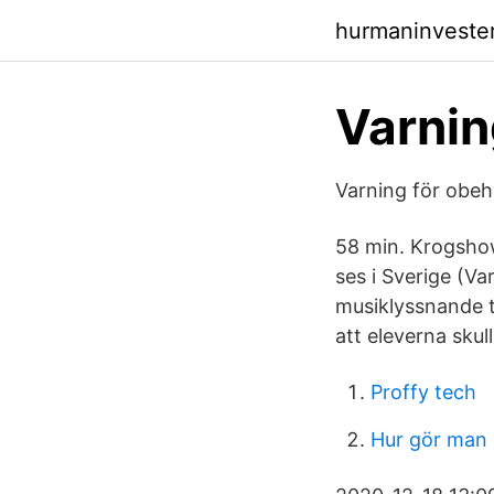
hurmaninveste
Varnin
Varning för obeh
58 min. Krogsho
ses i Sverige (Va
musiklyssnande t
att eleverna skul
Proffy tech
Hur gör man 