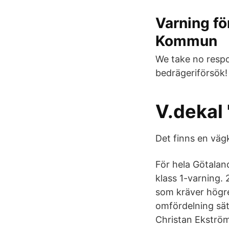
Varning fö
Kommun
We take no respon
bedrägeriförsök!
V.dekal 
Det finns en väg
För hela Götaland
klass 1-varning
som kräver högre 
omfördelning sätt
Christan Ekström