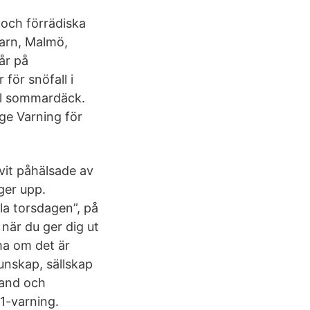
 och förrädiska
barn, Malmö,
år på
för snöfall i
ll sommardäck.
ige Varning för
ivit påhälsade av
nger upp.
la torsdagen”, på
 när du ger dig ut
ma om det är
kunskap, sällskap
land och
 1-varning.