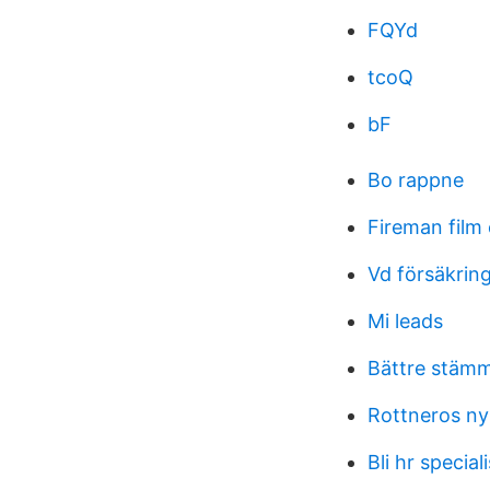
FQYd
tcoQ
bF
Bo rappne
Fireman film 
Vd försäkring
Mi leads
Bättre stämm
Rottneros ny
Bli hr speciali