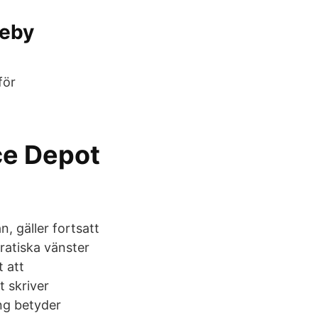
Heby
för
ice Depot
, gäller fortsatt
atiska vänster
t att
t skriver
ng betyder