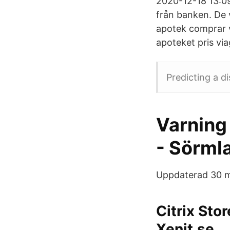
2020-12-18 13:09
från banken. De v
apotek comprar v
apoteket pris vi
Predicting a di
Varning 
- Sörml
Uppdaterad 30 ma
Citrix Stor
Xenit.se