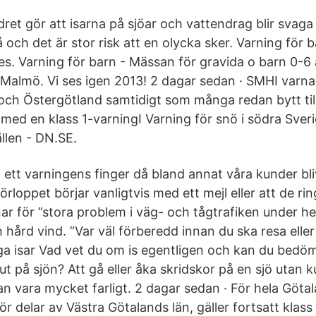
ret gör att isarna på sjöar och vattendrag blir svaga
å och det är stor risk att en olycka sker. Varning för 
es. Varning för barn - Mässan för gravida o barn 0-6 
Malmö. Vi ses igen 2013! 2 dagar sedan · SMHI varnar 
och Östergötland samtidigt som många redan bytt ti
med en klass 1-varningI Varning för snö i södra Sver
jällen - DN.SE.
kta ett varningens finger då bland annat våra kunder bl
rloppet börjar vanligtvis med ett mejl eller att de ri
ar för ”stora problem i väg- och tågtrafiken under he
hård vind. ”Var väl förberedd innan du ska resa eller
aga isar Vad vet du om is egentligen och kan du bedö
 ut på sjön? Att gå eller åka skridskor på en sjö utan 
an vara mycket farligt. 2 dagar sedan · För hela Göta
r delar av Västra Götalands län, gäller fortsatt klass