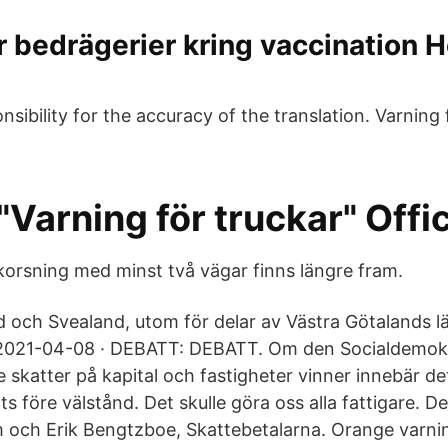
r bedrägerier kring vaccination 
sibility for the accuracy of the translation. Varning 
"Varning för truckar" Off
korsning med minst två vägar finns längre fram.
 och Svealand, utom för delar av Västra Götalands län
. 2021-04-08 · DEBATT: DEBATT. Om den Socialdemokr
skatter på kapital och fastigheter vinner innebär de
s före välstånd. Det skulle göra oss alla fattigare. De
 och Erik Bengtzboe, Skattebetalarna. Orange varni