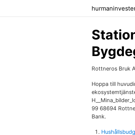
hurmaninveste
Station
Bygdeg
Rottneros Bruk A
Hoppa till huvudi
ekosystemtjänste
H__Mina_bilder_l
99 68694 Rottner
Bank.
Hushållsbud