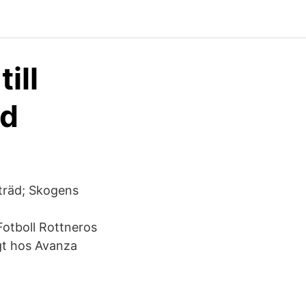
ill
nd
 träd; Skogens
Fotboll Rottneros
igt hos Avanza