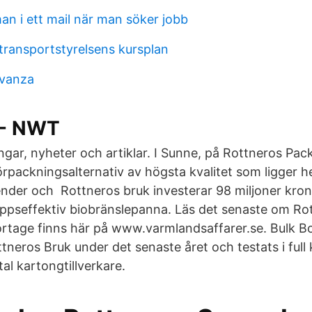
an i ett mail när man söker jobb
 transportstyrelsens kursplan
avanza
 - NWT
ngar, nyheter och artiklar. I Sunne, på Rottneros Pack
förpackningsalternativ av högsta kvalitet som ligger hel
nder och Rottneros bruk investerar 98 miljoner kron
äppseffektiv biobränslepanna. Läs det senaste om Rot
rtage finns här på www.varmlandsaffarer.se. Bulk B
tneros Bruk under det senaste året och testats i full
tal kartongtillverkare.