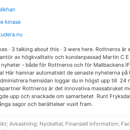
alikhan
de kinase
tudera.nu
kes · 3 talking about this · 3 were here. Rottneros ä
erantör av högkvalitativ och kundanpassad Martin C E
 nyheter - både för Rottneros och för Mallbackens 
ida! Här hamnar automatiskt de senaste nyheterna på
administrera hemsidan loggar du in högst upp till 24
spartner Rottneros är det innovativa massabruket me
ringde upp och snackade om samarbetet Runt Fryksda
nga sagor och berättelser vuxit fram.
ikt; Avkastning; Nyckeltal; Finansiell information; Fa