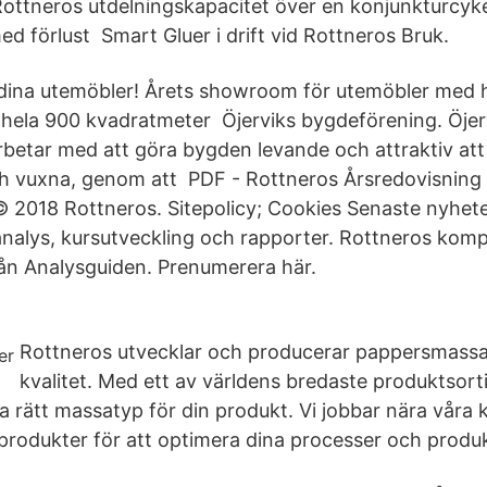
Rottneros utdelningskapacitet över en konjunkturcyke
d förlust Smart Gluer i drift vid Rottneros Bruk.
 dina utemöbler! Årets showroom för utemöbler med 
hela 900 kvadratmeter Öjerviks bygdeförening. Öjer
betar med att göra bygden levande och attraktiv att 
ch vuxna, genom att PDF - Rottneros Årsredovisnin
 2018 Rottneros. Sitepolicy; Cookies Senaste nyhet
analys, kursutveckling och rapporter. Rottneros komp
ån Analysguiden. Prenumerera här.
Rottneros utvecklar och producerar pappersmassa
kvalitet. Med ett av världens bredaste produktsorti
ta rätt massatyp för din produkt. Vi jobbar nära våra
produkter för att optimera dina processer och produk