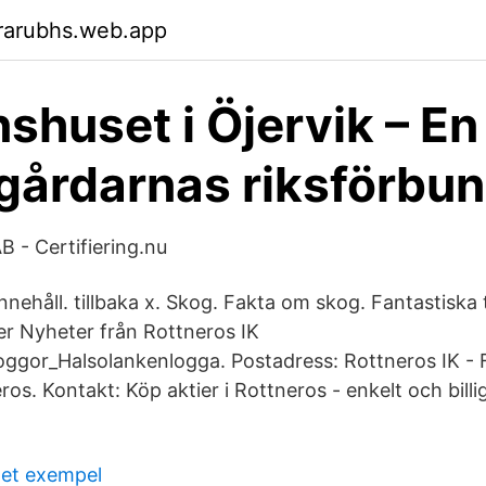
rarubhs.web.app
shuset i Öjervik – En t
årdarnas riksförbu
B - Certifiering.nu
nnehåll. tillbaka x. Skog. Fakta om skog. Fantastiska
r Nyheter från Rottneros IK
oggor_Halsolankenlogga. Postadress: Rottneros IK - 
os. Kontakt: Köp aktier i Rottneros - enkelt och bill
get exempel