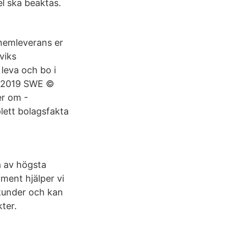
l ska beaktas.
hemleverans er
viks
leva och bo i
g 2019 SWE ©
er om -
lett bolagsfakta
 av högsta
ment hjälper vi
 kunder och kan
ter.