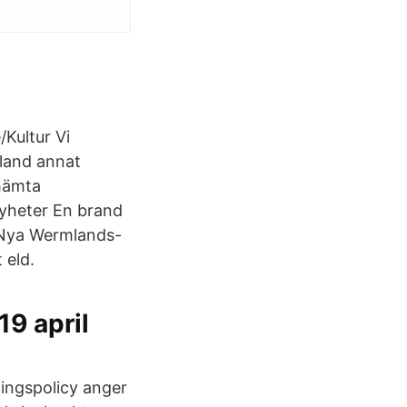
/Kultur Vi
bland annat
 hämta
nyheter En brand
 Nya Wermlands-
 eld.
19 april
ingspolicy anger