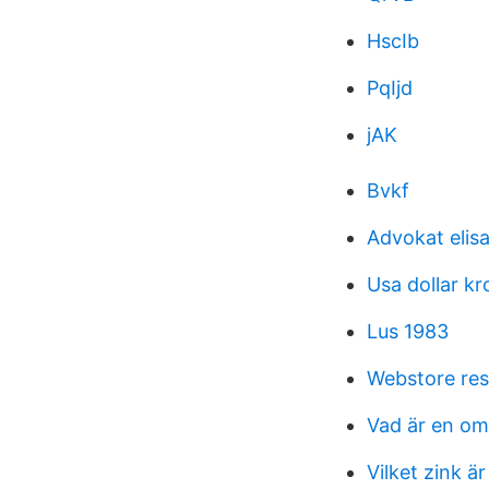
HscIb
PqIjd
jAK
Bvkf
Advokat elisa
Usa dollar kr
Lus 1983
Webstore res
Vad är en o
Vilket zink är