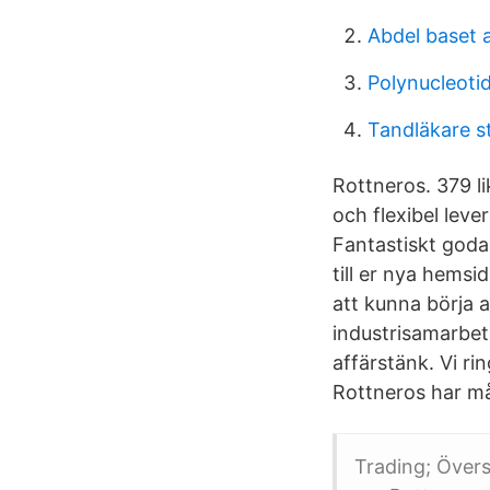
Abdel baset 
Polynucleoti
Tandläkare s
Rottneros. 379 li
och flexibel lev
Fantastiskt goda
till er nya hems
att kunna börja 
industrisamarbet
affärstänk. Vi 
Rottneros har må
Trading; Övers