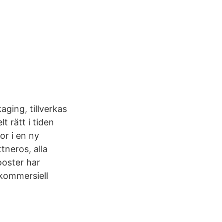
aging, tillverkas
t rätt i tiden
or i en ny
tneros, alla
ooster har
 kommersiell