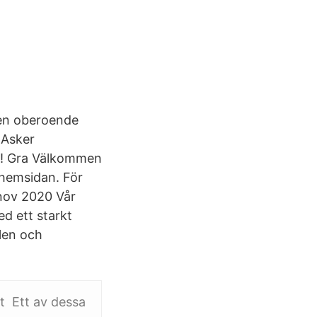
r en oberoende
 Asker
IF! Gra Välkommen
 hemsidan. För
 nov 2020 Vår
d ett starkt
len och
ct Ett av dessa