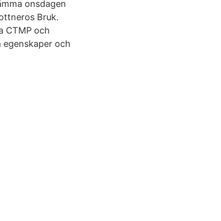
sstämma onsdagen
ottneros Bruk.
rna CTMP och
ka egenskaper och