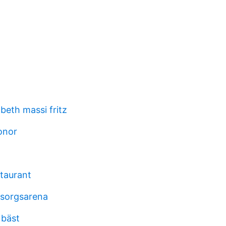
beth massi fritz
onor
taurant
msorgsarena
 bäst