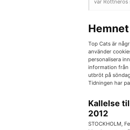
var Rottneros
Hemnet 
Top Cats är några
använder cookies
personalisera inn
information från
utbröt på söndag
Tidningen har pa
Kallelse t
2012
STOCKHOLM, Feb 