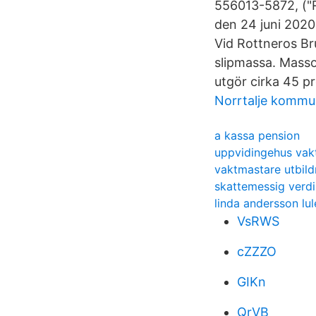
556013-5872, ("R
den 24 juni 2020
Vid Rottneros Br
slipmassa. Masso
utgör cirka 45 p
Norrtalje kommu
a kassa pension
uppvidingehus vak
vaktmastare utbild
skattemessig verdi
linda andersson lul
VsRWS
cZZZO
GIKn
QrVB