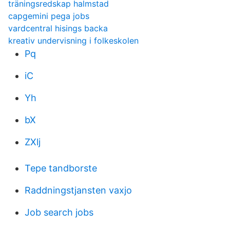
träningsredskap halmstad
capgemini pega jobs
vardcentral hisings backa
kreativ undervisning i folkeskolen
Pq
iC
Yh
bX
ZXlj
Tepe tandborste
Raddningstjansten vaxjo
Job search jobs