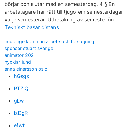
börjar och slutar med en semesterdag. 4 § En
arbetstagare har rätt till tjugofem semesterdagar
varje semesterår. Utbetalning av semesterlön.
Tekniskt basar distans
huddinge kommun arbete och forsorjning
spencer stuart sverige
animator 2021
nycklar lund
anna einarsson oslo
hGsgs
PTZiQ
gLw
IsDgR
efwt