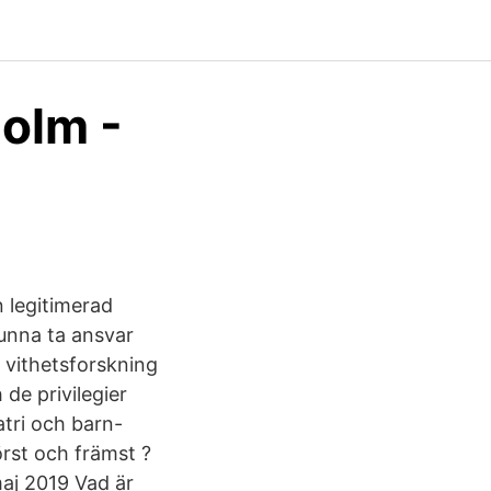
holm -
n legitimerad
kunna ta ansvar
h vithetsforskning
de privilegier
atri och barn-
örst och främst ?
aj 2019 Vad är