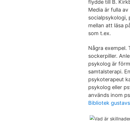
flydde till B. Ki
Media är fulla 
socialpsykologi,
mellan att läsa 
som t.ex.
Några exempel. T
sockerpiller. An
psykolog är förm
samtalsterapi. E
psykoterapeut ka
psykolog eller ps
används inom psy
Bibliotek gustav