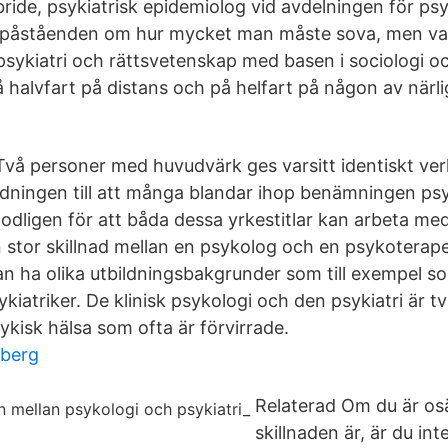
rkbride, psykiatrisk epidemiolog vid avdelningen för psy
av påståenden om hur mycket man måste sova, men va
 psykiatri och rättsvetenskap med basen i sociologi o
på halvfart på distans och på helfart på någon av nä
vå personer med huvudvärk ges varsitt identiskt ver
ledningen till att många blandar ihop benämningen p
odligen för att båda dessa yrkestitlar kan arbeta med
n stor skillnad mellan en psykolog och en psykoterape
n ha olika utbildningsbakgrunder som till exempel s
ykiatriker. De klinisk psykologi och den psykiatri är t
kisk hälsa som ofta är förvirrade.
sberg
Relaterad Om du är os
skillnaden är, är du in