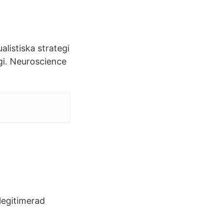
listiska strategi
gi. Neuroscience
 legitimerad