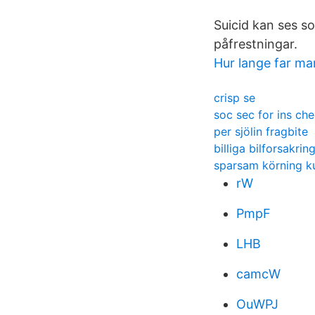
Suicid kan ses s
påfrestningar.
Hur lange far ma
crisp se
soc sec for ins ch
per sjölin fragbite
billiga bilforsakrin
sparsam körning k
rW
PmpF
LHB
camcW
OuWPJ