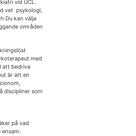
kiatri vid UCL.
d vet psykologi,
ch Du kan välja
rliggande områden
kningslöst
sykoterapeut med
 att bedriva
ut är att en
ocionom,
vå discipliner som
äker på vad
te ensam.