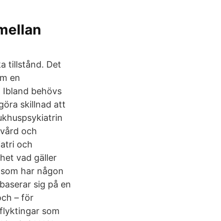
 mellan
 tillstånd. Det
om en
. Ibland behövs
göra skillnad att
khuspsykiatrin
svård och
iatri och
het vad gäller
r som har någon
 baserar sig på en
ch – för
 flyktingar som