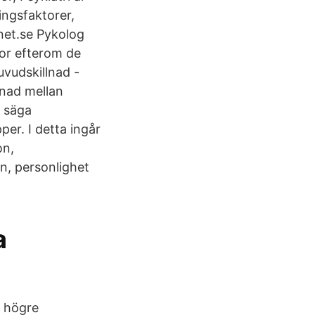
ingsfaktorer,
nnet.se Pykolog
kor efterom de
uvudskillnad -
lnad mellan
l säga
er. I detta ingår
on,
n, personlighet
a
d högre