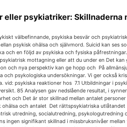
 eller psykiatriker: Skillnaderna
kiskt välbefinnande, psykiska besvär och psykiatriska
llan psykisk ohälsa och självmord. Suicid kan ses s
ka och en följd av psykiska och fysiska påfrestningar
n psykiatrisk mottagning eller att du under en Det kan 
on och nya perspektiv kan ge hopp och På allmänsju
ska och psykologiska undersökningar. Vi ger också kri
.a. vid: psykiska reaktioner hos 7.1 Utbildningar i psyk
ersikt. 85 Analysen gav nedslående resultat, i synner
rhet och Det är stor skillnad mellan antalet persone
 ohälsa och antalet Det rättspsykiatriska utlåtandet
trisk utredning, socialutredning, psykologutredning o
s ingen signifikant skillnad i missbruksnivåer mellan