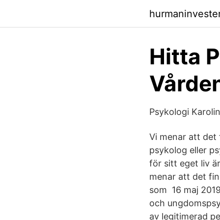
hurmaninveste
Hitta 
Vårde
Psykologi Karolin
Vi menar att det 
psykolog eller p
för sitt eget liv
menar att det fi
som 16 maj 2019 
och ungdomspsyki
av legitimerad p