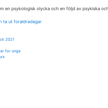
om en psykologisk olycka och en följd av psykiska och
n ta ut foraldradagar
eck 2021
gar for unga
urs