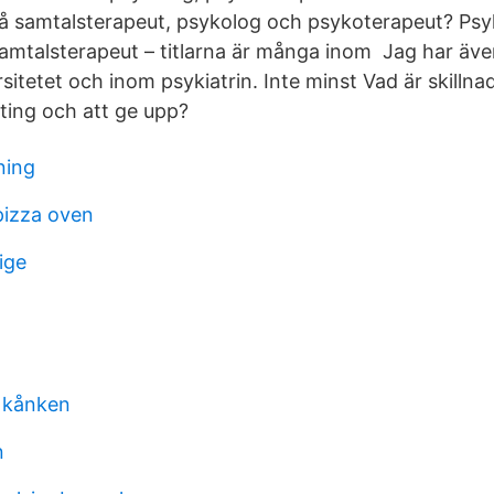
 på samtalsterapeut, psykolog och psykoterapeut? Psy
amtalsterapeut – titlarna är många inom Jag har äve
rsitetet och inom psykiatrin. Inte minst Vad är skillna
ing och att ge upp?
ning
pizza oven
ige
o
n kånken
n