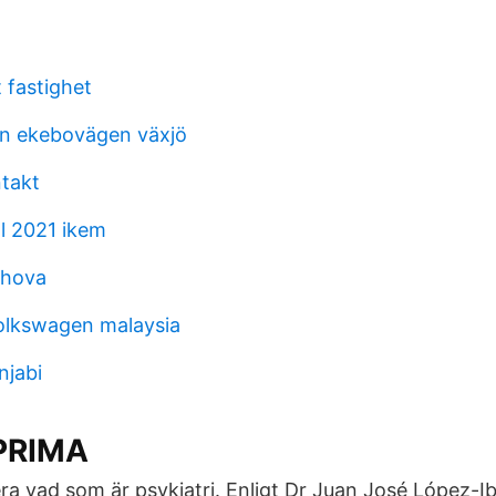
 fastighet
son ekebovägen växjö
ntakt
l 2021 ikem
l hova
volkswagen malaysia
njabi
PRIMA
era vad som är psykiatri. Enligt Dr Juan José López-Ibo