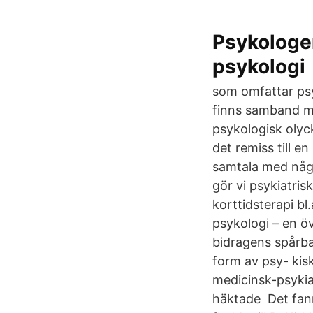
Psykologer
psykologi
som omfattar psy
finns samband me
psykologisk olyc
det remiss till e
samtala med någ
gör vi psykiatri
korttidsterapi bl
psykologi – en öv
bidragens spårba
form av psy- kisk
medicinsk-psykia
häktade Det fann