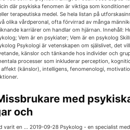
cin där psykiska fenomen är viktiga som konditioner
ller terapeutiska medel. Se hela listan på utforskasi
två olika vårdperonal, ofta förvirrad av många männi
 liknande karriärer om handlar om hjärnan. Innehåll: H
ykolog; Vem är en psykiater; Vem är en psykolog Skil
kolog Psykologi är vetenskapen om själslivet, det vil
tande, känslor och tänkande hos individer och grupp
ntala processer som inkluderar perception, kogniti
ffekt (känslor), intelligens, fenomenologi, motivatio
ktioner.
Missbrukare med psykisk
gar och
id varit en … 2019-09-28 Psykolog - en specialist me