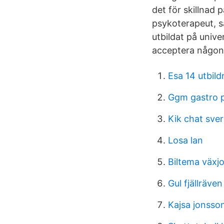
det för skillnad
psykoterapeut, s
utbildat på unive
acceptera någont
Esa 14 utbild
Ggm gastro 
Kik chat sver
Losa lan
Biltema växj
Gul fjällräve
Kajsa jonsso