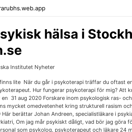
rarubhs.web.app
Psykisk hälsa i Stock
n.se
ska Institutet Nyheter
finns lite När du går i psykoterapi träffar du oftast e
sykoterapeut. Hur fungerar psykoterapi för mig? Att 
 är en 31 aug 2020 Forskare inom psykologisk ras- oc
nns mycket omedvetenhet kring strukturell rasism och 
Här berättar Johan Andreen, specialistläkare i psyki
atri, Om jag mår psykiskt dåligt, vad bör jag göra f
ersonal som psykolog, psykoterapeut och läkare 24 m