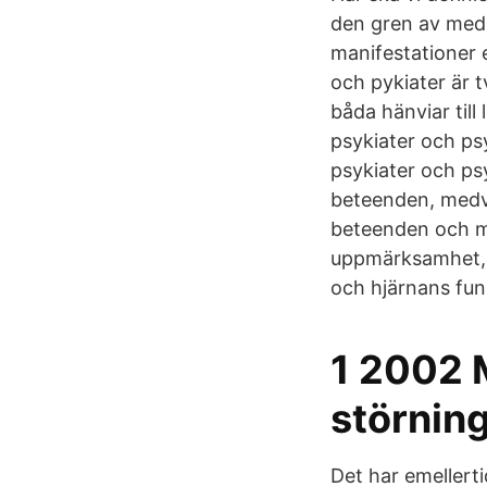
den gren av medi
manifestationer e
och pykiater är 
båda hänviar till
psykiater och ps
psykiater och psy
beteenden, medve
beteenden och me
uppmärksamhet, a
och hjärnans fun
1 2002 
störnin
Det har emellert