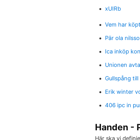
xUIRb
Vem har köpt
Pär ola nils
Ica inköp ko
Unionen avta
Gullspång til
Erik winter 
406 ipc in pu
Handen - 
Här ska vi defini