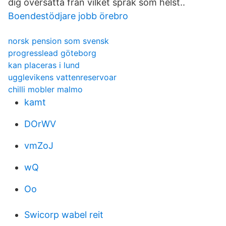
dig översätta från vilket språk som helst..
Boendestödjare jobb örebro
norsk pension som svensk
progresslead göteborg
kan placeras i lund
ugglevikens vattenreservoar
chilli mobler malmo
kamt
DOrWV
vmZoJ
wQ
Oo
Swicorp wabel reit