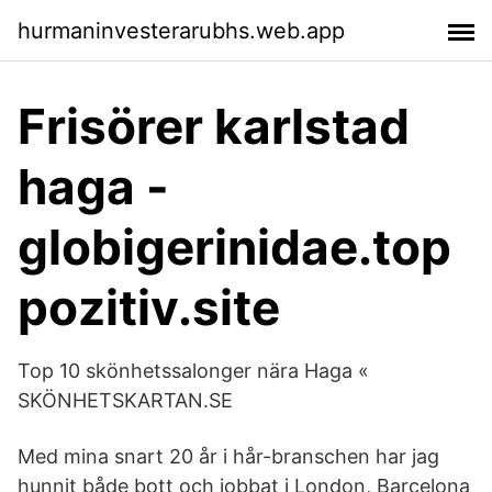
hurmaninvesterarubhs.web.app
Frisörer karlstad
haga -
globigerinidae.top
pozitiv.site
Top 10 skönhetssalonger nära Haga «
SKÖNHETSKARTAN.SE
Med mina snart 20 år i hår-branschen har jag
hunnit både bott och jobbat i London, Barcelona