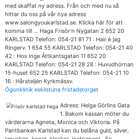
med skaffat ny adress. Från och med nu så
hittar du oss på vår nya adress
www.salongyoukarlstad.se. Klicka här för att
komma till … Haga Frisör'n Nygatan 2 652 20
KARLSTAD Telefon: 054-21 81 71 : Hair è jag
Ringerv. 1 654 55 KARLSTAD Telefon: 054-21 40
42 : Hos Inge Åttkantsgatan 11 652 20
KARLSTAD Telefon: 054-21 28 28 : Huvudhörnan
15-huset 652 25 KARLSTAD Telefon: 054-21 10
16 : Hårateljén Kyrkmässv.
Ögonklinik eskilstuna fristadstorget
Adress: Helga Görlins Gata
1. Bakom kassan möter du
värderarna Agneta, Monica och Viktoria. På
Pantbanken Karlstad kan du belåna guld, silver,
smycken, konst, klockor, instrument, En