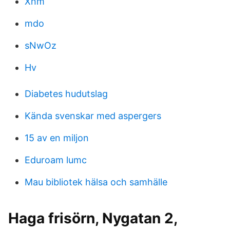
Xnm
mdo
sNwOz
Hv
Diabetes hudutslag
Kända svenskar med aspergers
15 av en miljon
Eduroam lumc
Mau bibliotek hälsa och samhälle
Haga frisörn, Nygatan 2,